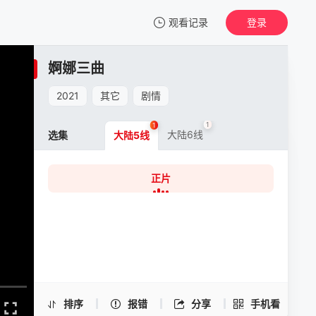
观看记录
登录
我的观影记录
婀娜三曲
婀娜三曲
正片
2021
其它
剧情
清空
1
1
大陆6线
选集
大陆5线
正片
婀娜三曲 -正片
手机扫一扫继续看
排序
报错
分享
手机看