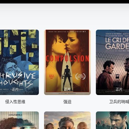
正片
正片
正片
侵入性思维
强迫
卫兵的呐