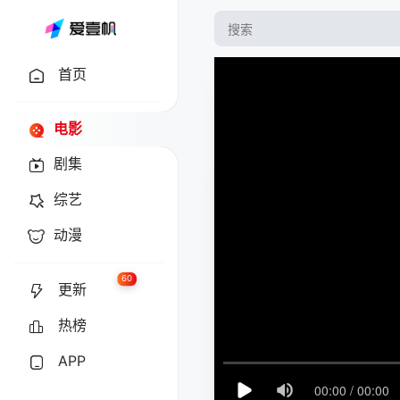
首页
电影
剧集
综艺
动漫
60
更新
热榜
APP