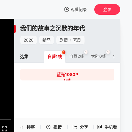
观看记录
登录
我的观影记录
我们的故事之沉默的年代
我们的故事之沉默的年代
蓝光1080P
2020
新马
剧情
喜剧
/
清空
1
1
1
1
自营2线
大陆0线
大陆5线
选集
自营1线
蓝光1080P
我们的故事之沉默的年代 -蓝光1080P
手机扫一扫继续看
排序
报错
分享
手机看