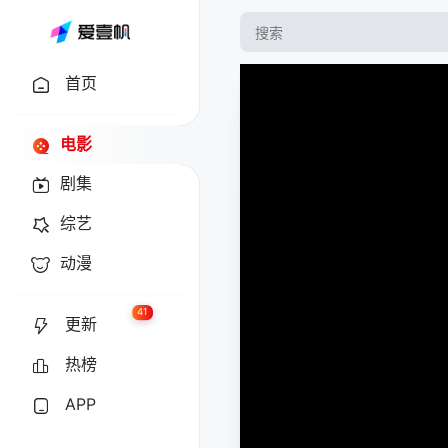
首页
电影
剧集
综艺
动漫
41
更新
热榜
APP