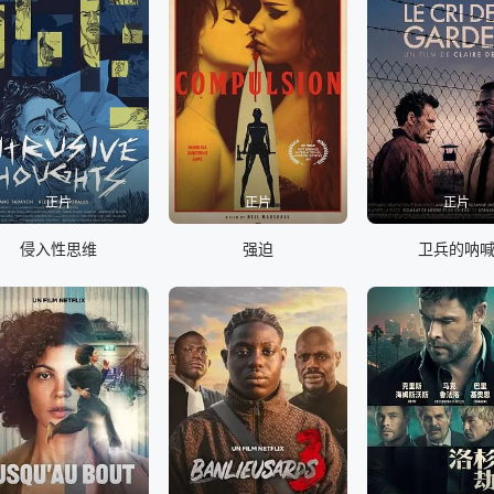
正片
正片
正片
侵入性思维
强迫
卫兵的呐