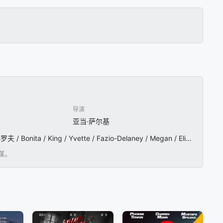
导演
亚当·萨尔基
罗根·马歇尔-格林 / 芙蕾达·平托 / 罗伯特·约翰·伯克 / 萨拉·明妮奇 / Mark / Sivertsen / 哈耶斯·哈格罗夫 / Bonita / King / Yvette / Fazio-Delaney / Megan / Elisabeth / Kelly / 克林特·奥本钦 / David / DeLao / Brandon / Root / Josh / Horton
谋。