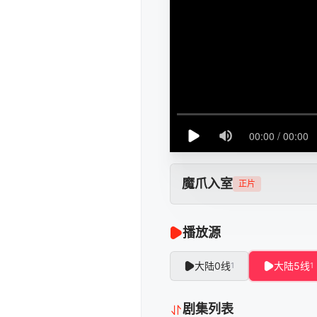
魔爪入室
正片
播放源
大陆0线
大陆5线
1
1
剧集列表