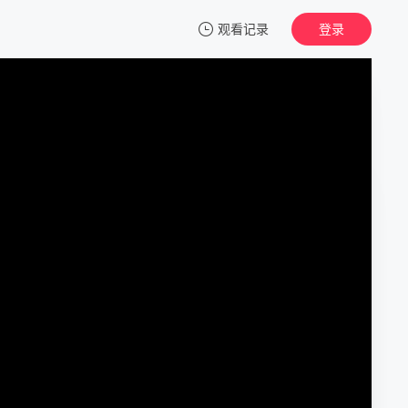
观看记录
登录
我的观影记录
魔爪入室
正片
清空