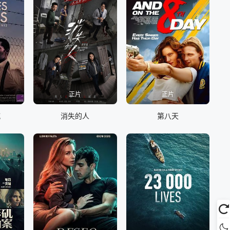
正片
正片
喊
消失的人
第八天