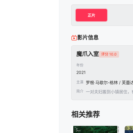
正片
影片信息
魔爪入室
评分 10.0
年份
2021
主演
简介
一对夫妇搬到小镇居住，
相关推荐