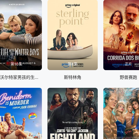
第10集
第8集
正片
我与沃尔特家男孩的生活 第三季
斯特林角
野兽赛跑