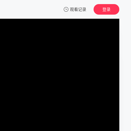
观看记录
登录
我的观影记录
摩斯探长前传 第一季
第01集
清空