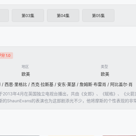
第03集
第04集
第05集
分 1.0
地区
类型
欧美
欧美
/ 西恩·里格比 / 杰克·拉斯基 / 安东·莱瑟 / 詹姆斯·布雷肖 / 阿比盖尔·肖
于2013年4月在英国独立电视台播出，共由《女郎》、《赋格》、《火
的ShaunEvans的表演也为这部剧添光不少，他将摩斯的个性表现的