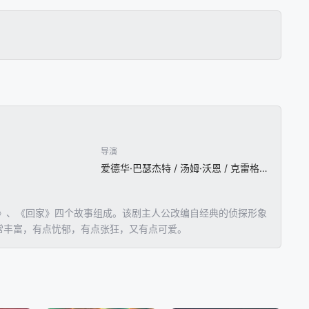
导演
爱德华·巴瑟杰特 / 汤姆·沃恩 / 克雷格·比贝洛斯 / 柯尔姆·麦卡锡
箭》、《回家》四个故事组成。该剧主人公改编自经典的侦探形象
非常丰富，有点忧郁，有点张狂，又有点可爱。