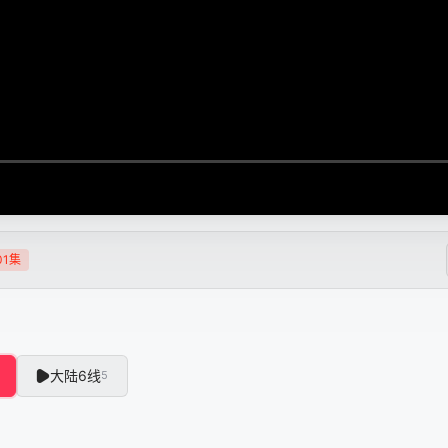
01集
大陆6线
5