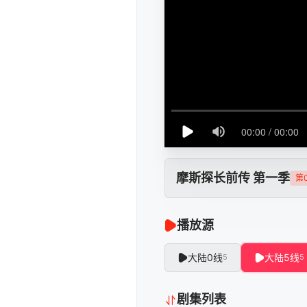
摩斯探长前传 第一季
第
播放源
大陆0线
大陆5线
5
5
剧集列表