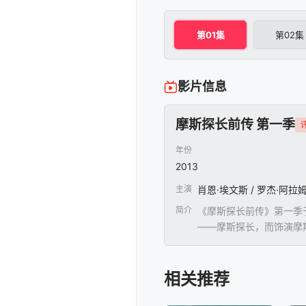
第01集
第02集
影片信息
摩斯探长前传 第一季
评
年份
2013
主演
肖恩·埃文斯 / 罗杰·阿拉姆 
简介
《摩斯探长前传》第一季
——摩斯探长，而饰演摩斯
相关推荐