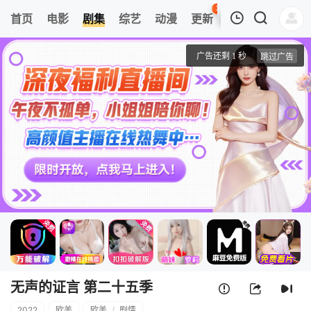
38
首页
电影
剧集
综艺
动漫
更新
热榜
APP
我的观影记录
无声的证言 第二十五季
第01集
清空
无声的证言 第二十五季
2022
欧美
欧美
/
剧情