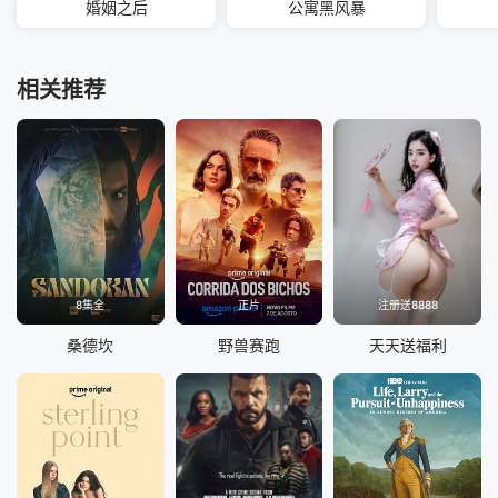
婚姻之后
公寓黑风暴
相关推荐
8集全
正片
注册送8888
桑德坎
野兽赛跑
天天送福利