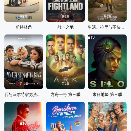
第8集
第2集
第6集
斯特林角
战斗之地
生活、拉里与不快乐的追求：一部美国史
第10集
第2集
第6集
我与沃尔特家男孩的生活 第三季
方舟一号 第三季
末日地堡 第三季