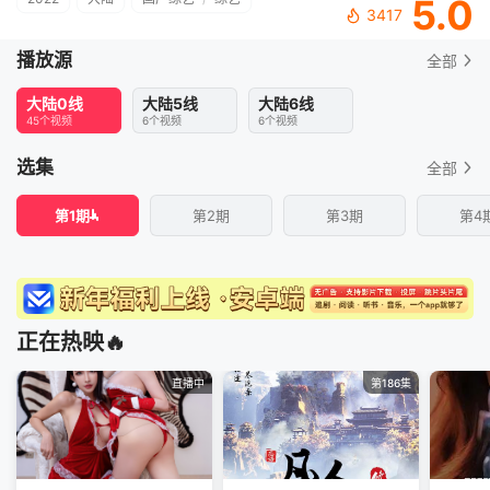
5.0
3417
播放源
全部
大陆0线
大陆5线
大陆6线
45个视频
6个视频
6个视频
选集
全部
第1期
第2期
第3期
第4
正在热映🔥
直播中
第186集