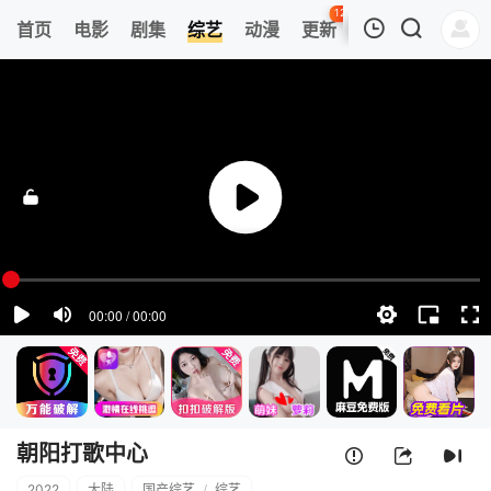
123
首页
电影
剧集
综艺
动漫
更新
热榜
APP
我的观影记录
朝阳打歌中心
第1期
清空
朝阳打歌中心
2022
大陆
国产综艺
/
综艺