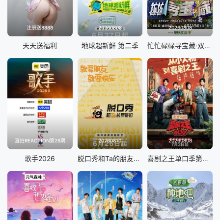
注册送8888
20260808
20260808
天天送福利
地球超新鲜 第二季
忙忙碌碌寻宝藏·双人成行季
直拍REACTION第28期
20260810
20260808
歌手2026
脱口秀和Ta的朋友们 第三季
喜剧之王单口季第三季