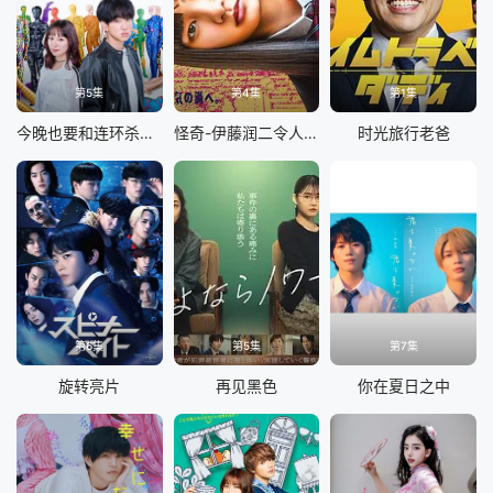
第5集
第4集
第1集
今晚也要和连环杀手约会
怪奇-伊藤润二令人彻夜难眠的奇异故事
时光旅行老爸
第6集
第5集
第7集
旋转亮片
再见黑色
你在夏日之中