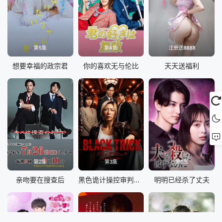
第5集
第4集
注册送8888
想要幸福的政宗君
你的喜欢无与伦比
天天送福利
第2集
第3集
第5集
亲吻要在搜查后
黑色诡计操控审判的辩护人
明明已经杀了丈夫