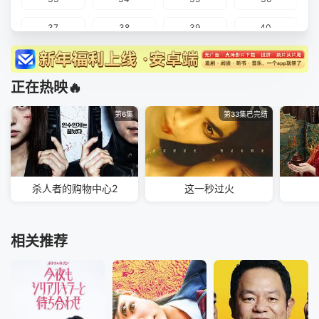
37
38
39
40
41
42
43
44
45
46
47
正在热映🔥
第6集
第33集已完结
杀人者的购物中心2
这一秒过火
相关推荐