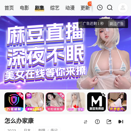
104
首页
电影
剧集
综艺
动漫
更新
热榜
APP
我的观影记录
怎么办家康
1
清空
怎么办家康
2023
日本
剧情
/
传记