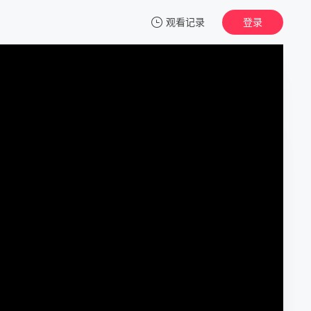
观看记录
登录
我的观影记录
花花环游记
第1期
清空