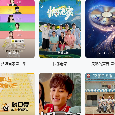
第5期下
加更版第7期
20260807
姐姐当家第二季
快乐老家
天赐的声音 第