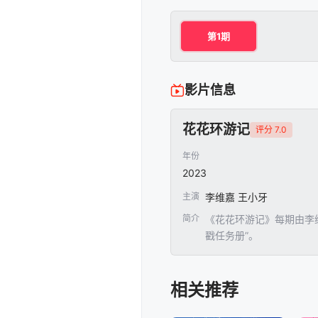
第1期
影片信息
花花环游记
评分 7.0
年份
2023
主演
李维嘉 王小牙
简介
《花花环游记》每期由李
戳任务册”。
相关推荐