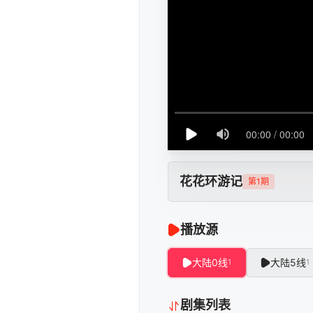
花花环游记
第1期
播放源
大陆0线
大陆5线
1
1
剧集列表