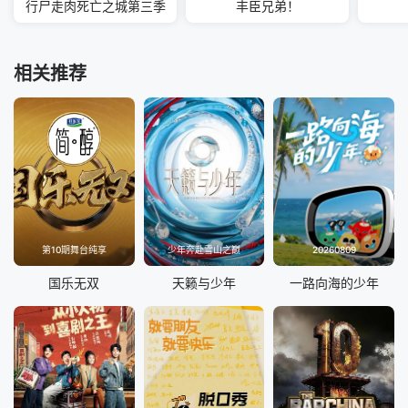
行尸走肉死亡之城第三季
丰臣兄弟！
相关推荐
第10期舞台纯享
少年奔赴雪山之巅
20260809
国乐无双
天籁与少年
一路向海的少年