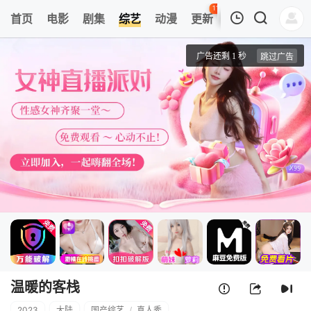
113
首页
电影
剧集
综艺
动漫
更新
热榜
APP
我的观影记录
温暖的客栈
第1期
清空
温暖的客栈
2023
大陆
国产综艺
/
真人秀