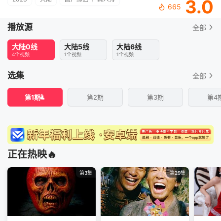
3.0
665
播放源
全部
大陆0线
大陆5线
大陆6线
4个视频
1个视频
1个视频
选集
全部
第1期
第2期
第3期
第4
正在热映🔥
第3集
第29集