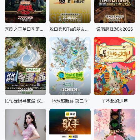
20260809
20260810
20260809
喜剧之王单口季第三季
脱口秀和Ta的朋友们 第三季
说唱巅峰对决2026
20260809
20260809
第10期
忙忙碌碌寻宝藏·双人成行季
地球超新鲜 第二季
了不起的少年