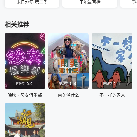
末日地堡 第三季
正能量直播
谜
相关推荐
更新至【13】
更新至【10】
更新至【10】
晚吹 - 怨女俱乐部
南美潮什么
不一样的家人