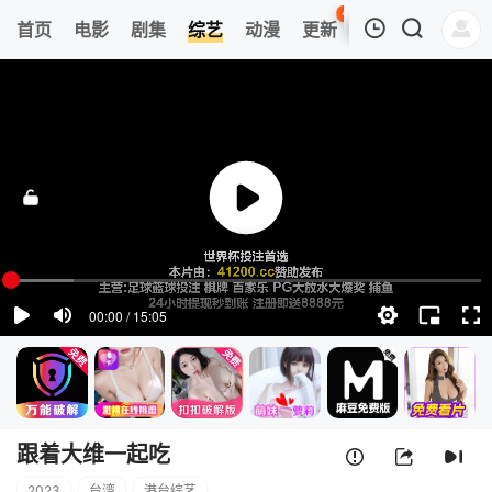
41
首页
电影
剧集
综艺
动漫
更新
热榜
APP
我的观影记录
跟着大维一起吃
第01期
清空
跟着大维一起吃
2023
台湾
港台综艺