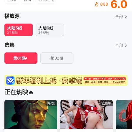
6.0
888
播放源
全部
大陆5线
大陆6线
2个视频
2个视频
选集
全部
第01期
第02期
正在热映🔥
第6集
直播中