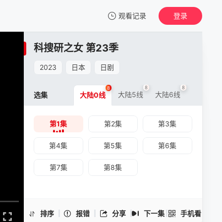
观看记录
登录
我的观影记录
科搜研之女 第23季
科搜研之女 第23季
第1集
2023
日本
日剧
清空
8
8
8
大陆5线
大陆6线
选集
大陆0线
第1集
第2集
第3集
科搜研之女 第23季 -第1集
手机扫一扫继续看
第4集
第5集
第6集
第7集
第8集
排序
报错
分享
下一集
手机看