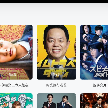
第4集
第1集
第6集
怪奇-伊藤润二令人彻夜难眠的奇异故事
时光旅行老爸
旋转亮片