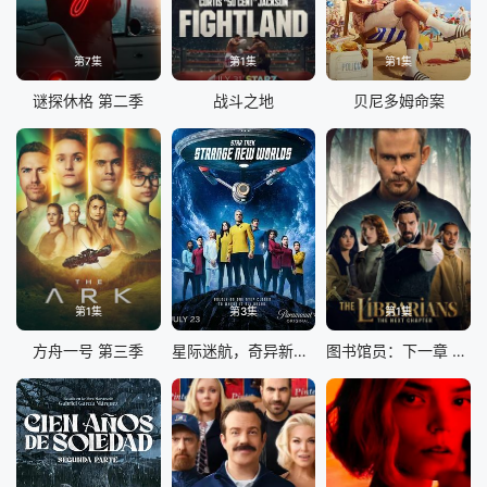
第7集
第1集
第1集
谜探休格 第二季
战斗之地
贝尼多姆命案
第1集
第3集
第1集
方舟一号 第三季
星际迷航，奇异新世界第四季
图书馆员：下一章 第二季