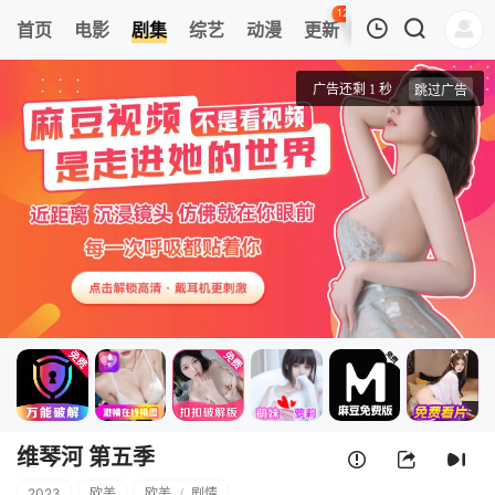
120
首页
电影
剧集
综艺
动漫
更新
热榜
APP
我的观影记录
维琴河 第五季
1
清空
维琴河 第五季
2023
欧美
欧美
/
剧情