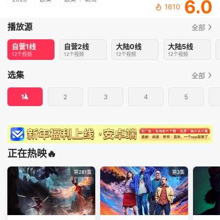
6.0
1610
播放源
全部
自营1线
自营2线
大陆0线
大陆5线
12个视频
12个视频
12个视频
12个视频
选集
全部
1
2
3
4
5
正在热映🔥
第281集
第3集