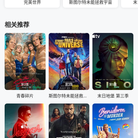
完美世界
斯图尔特未能拯救宇宙
末
相关推荐
第2集
第3集
第5集
青春碎片
斯图尔特未能拯救宇宙
末日地堡 第三季