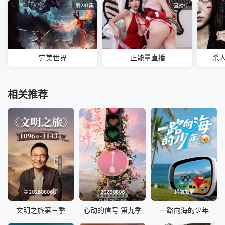
第281集
直播中
完美世界
正能量直播
杀
相关推荐
第20260806期
20260806
超前加更
文明之旅第三季
心动的信号 第九季
一路向海的少年