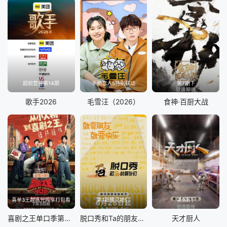
超前营业第14期
半熟恋人5特别联动
第7期下
歌手2026
毛雪汪（2026）
食神·百厨大战
喜单3王越高光纯享打包看
第1期豫见她们
第9期下
喜剧之王单口季第三季
脱口秀和Ta的朋友们 第三季
天才厨人