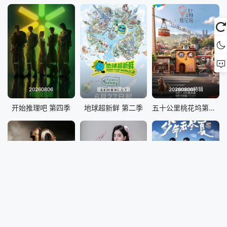
20260806
旅行日记第6期
20260806特辑
开始推理吧 第四季
地球超新鲜 第二季
五十公里桃花坞第6季
白景屹墨龙郭颖陪你一起聊
注册送8888
20260806
说唱巅峰对决2026
天天送福利
少年无尽夏