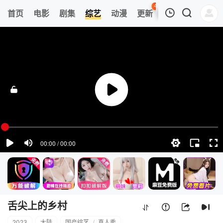
40
首页
电影
剧集
综艺
动漫
更新
热榜
APP
我的观影记录
舌尖上的乡村
第1期
清空
舌尖上的乡村
2023
大陆
国产综艺
/
真人秀