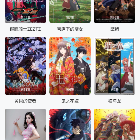
第47集
第7集
第19集
假面骑士ZEZTZ
穹庐下的魔女
摩绪
第18集
第6集
第7集
黄泉的使者
鬼之花嫁
猫与龙