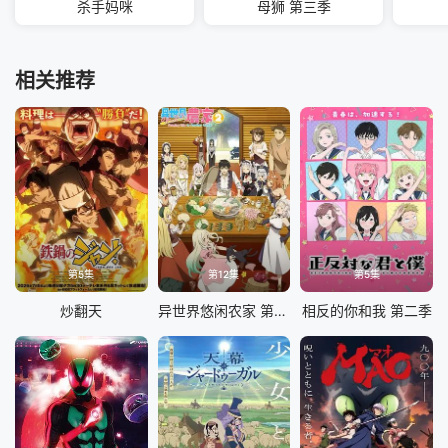
杀手妈咪
母狮 第三季
相关推荐
第5集
第12集
第5集
炒翻天
异世界悠闲农家 第二季
相反的你和我 第二季