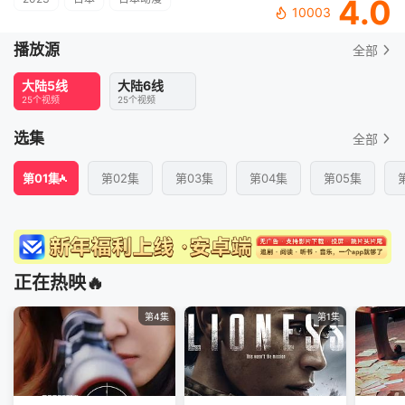
4.0
10003
播放源
全部
大陆5线
大陆6线
25个视频
25个视频
选集
全部
第01集
第02集
第03集
第04集
第05集
正在热映🔥
第4集
第1集