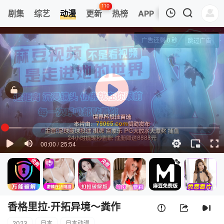
110
剧集
综艺
动漫
更新
热榜
APP
我的观影记录
香格里拉·开拓异境～粪作猎手挑战神作～
第01集
清空
香格里拉·开拓异境～粪作
2023
日本
日本动漫