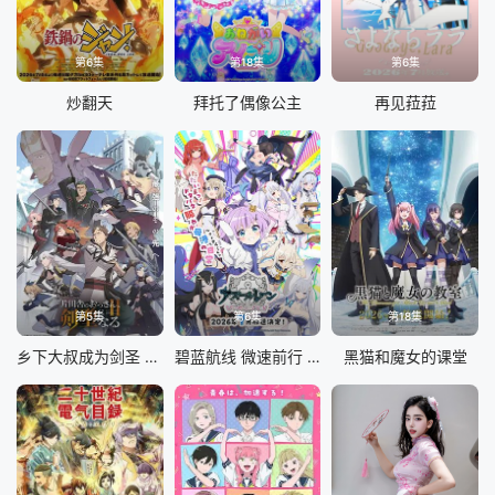
第6集
第18集
第6集
炒翻天
拜托了偶像公主
再见菈菈
第5集
第6集
第18集
乡下大叔成为剑圣 第二季
碧蓝航线 微速前行 第二季
黑猫和魔女的课堂