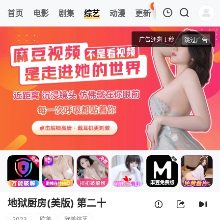
97
首页
电影
剧集
综艺
动漫
更新
热榜
APP
我的观影记录
地狱厨房(美版) 第二十二季
第1期
清空
地狱厨房(美版) 第二十
2023
欧美
欧美综艺