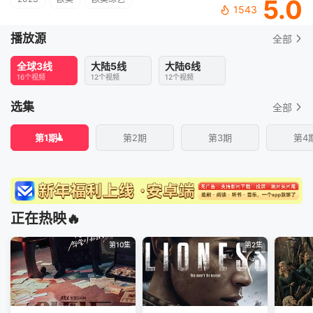
5.0
1543
播放源
全部
全球3线
大陆5线
大陆6线
16个视频
12个视频
12个视频
选集
全部
第1期
第2期
第3期
第4
正在热映🔥
第10集
第2集