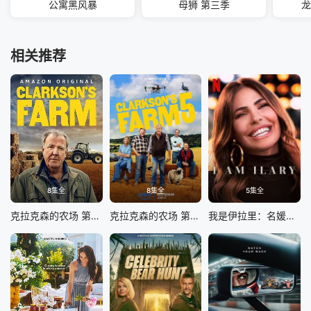
公寓黑风暴
母狮 第三季
龙
相关推荐
8集全
8集全
5集全
克拉克森的农场 第四季
克拉克森的农场 第五季
我是伊拉里：名媛新生活