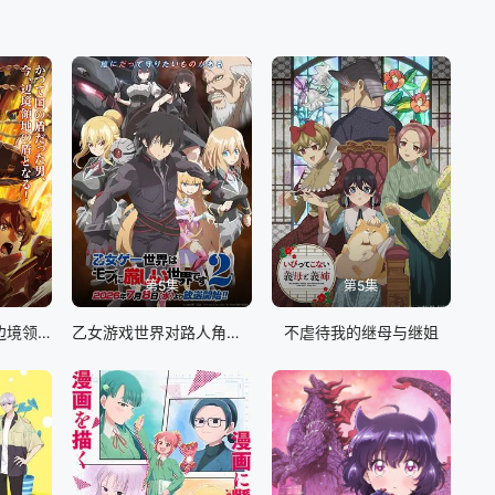
第5集
第5集
从0位居民开始的边境领主大人
乙女游戏世界对路人角色很不友好 第二季
不虐待我的继母与继姐