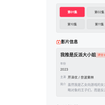
第01集
第02集
第10集
第11集
影片信息
我推是反派大小姐
评分 6
年份
2023
主演
芹泽优 / 奈波果林
简介
虽然我是乙女向游戏的女主
略对象的王子们，而是反
格的恋爱喜剧的开端。将