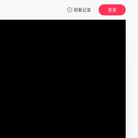
观看记录
登录
我的观影记录
我推是反派大小姐
第01集
清空