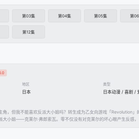
第03集
第04集
第05集
第0
第12集
.0
地区
类型
日本
日本动漫 / 喜剧 / 
角，但我不能喜欢反派大小姐吗？转生成为乙女向游戏「Revolution
派大小姐——克莱尔·弗郎索瓦。零不仅没有对克莱尔的坏心眼产生反感
自己别扭的爱转向零的反派大小姐克莱尔，她的未来究竟是哪边？由いの