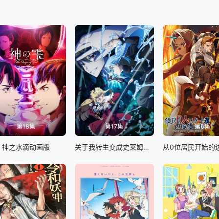
第18集
第17集
第6集
神之水滴动画版
关于我转生变成史莱姆这档事第四季