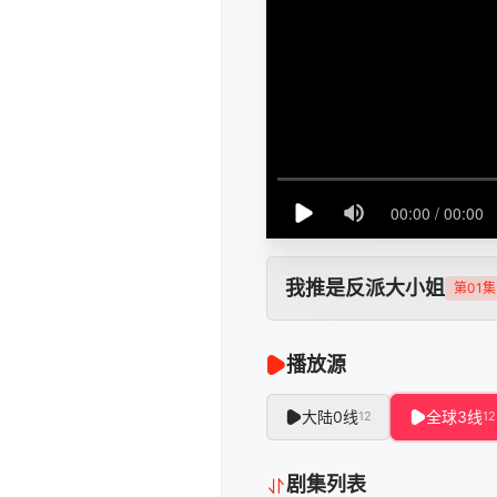
我推是反派大小姐
第01集
播放源
大陆0线
全球3线
12
12
剧集列表