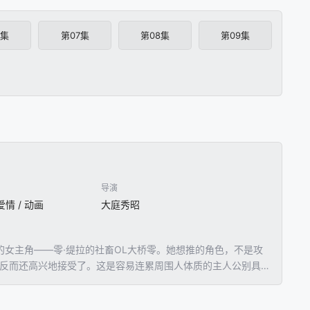
6集
第07集
第08集
第09集
导演
爱情 / 动画
大庭秀昭
」的女主角——零·缇拉的社畜OL大桥零。她想推的角色，不是攻
，反而还高兴地接受了。这是容易连累周围人体质的主人公别具一
り。执笔撰写，花ヶ田绘制插画一部轻小说，近日宣布动画化！