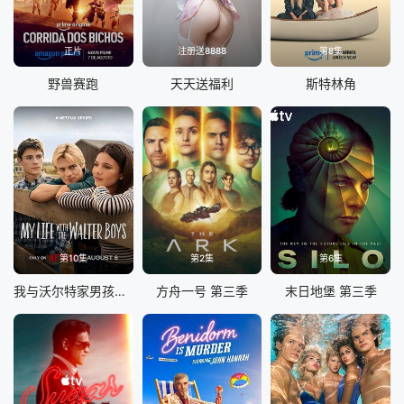
正片
注册送8888
第8集
野兽赛跑
天天送福利
斯特林角
第10集
第2集
第6集
我与沃尔特家男孩的生活 第三季
方舟一号 第三季
末日地堡 第三季