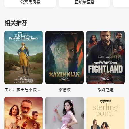
公寓黑风暴
正能量直播
相关推荐
第6集
8集全
第2集
生活、拉里与不快乐的追求：一部美国史
桑德坎
战斗之地