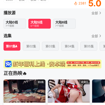
5.0
2381
播放源
全部
大陆0线
大陆5线
大陆6线
7个视频
6个视频
7个视频
选集
全部
第01集
第02集
第03集
第04集
第05集
正在热映🔥
第9集
直播中