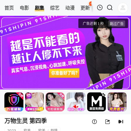
44
首页
电影
剧集
综艺
动漫
更新
热榜
APP
我的观影记录
万物生灵 第四季
第01集
清空
万物生灵 第四季
2023
欧美
欧美
/
剧情