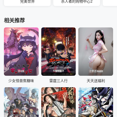
完美世界
杀人者的购物中心2
相关推荐
第6集
第5集
注册送8888
少女怪兽焦糖味
雷霆三人行
天天送福利