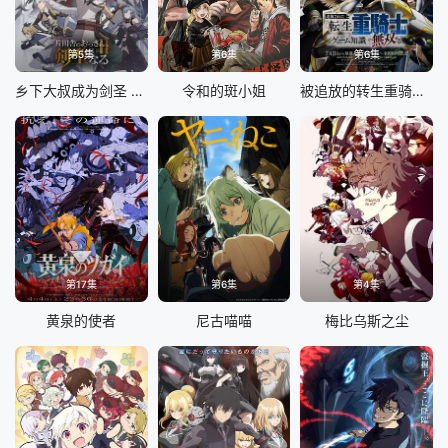
第5集
第6集
第6集
乡下大叔成为剑圣 第二季
令和的斑小姐
被追放的转生重骑士用游戏知识开无双
第17集
第6集
第4集
黄泉的使者
尼古喵喵
梅比乌斯之尘