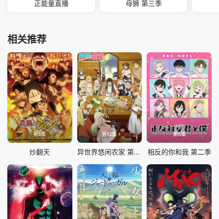
正能量直播
母狮 第三季
相关推荐
第5集
第12集
第5集
炒翻天
异世界悠闲农家 第二季
相反的你和我 第二季