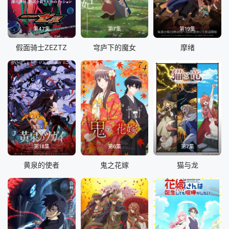
第47集
第7集
第19集
假面骑士ZEZTZ
穹庐下的魔女
摩绪
第18集
第6集
第7集
黄泉的使者
鬼之花嫁
猫与龙