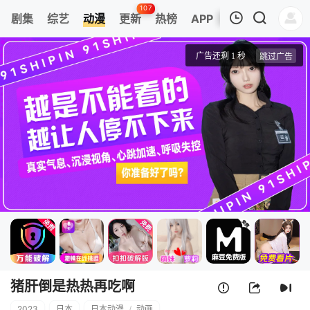
107
剧集
综艺
动漫
更新
热榜
APP
我的观影记录
猪肝倒是热热再吃啊
第01集
清空
猪肝倒是热热再吃啊
2023
日本
日本动漫
/
动画