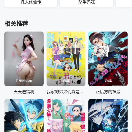
凡人修仙传
杀手妈咪
相关推荐
注册送8888
第6集
第6集
天天送福利
我家的弟弟们真是让您费心了
正后方的神威