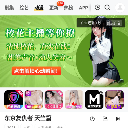
126
剧集
综艺
动漫
更新
热榜
APP
我的观影记录
东京复仇者 天竺篇
第1集
清空
东京复仇者 天竺篇
2023
日本
日本动漫
/
动画