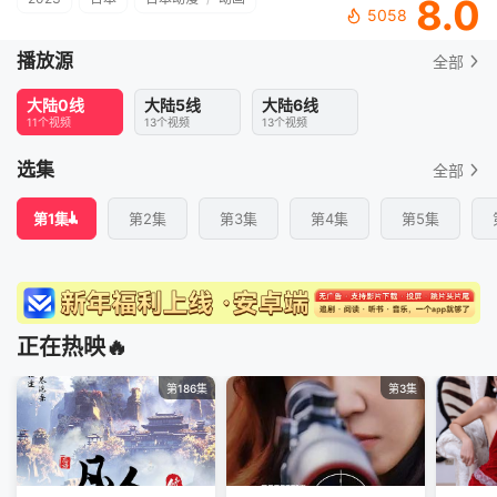
8.0
5058
播放源
全部
大陆0线
大陆5线
大陆6线
11个视频
13个视频
13个视频
选集
全部
第1集
第2集
第3集
第4集
第5集
正在热映🔥
第186集
第3集