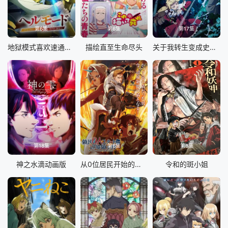
第6集
第6集
第17集
地狱模式喜欢速通游戏的玩家在废设定异世界无双 第二季
描绘直至生命尽头
关于我转生变成史莱姆这档事第四季
第18集
第6集
第6集
神之水滴动画版
从0位居民开始的边境领主大人
令和的斑小姐