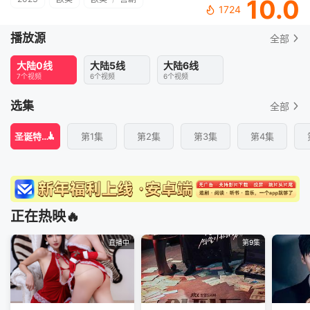
10.0
1724
播放源
全部
大陆0线
大陆5线
大陆6线
7个视频
6个视频
6个视频
选集
全部
圣诞特别集1
第1集
第2集
第3集
第4集
正在热映🔥
直播中
第9集