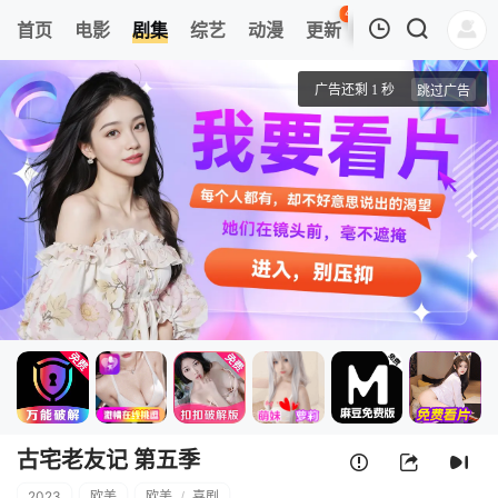
42
首页
电影
剧集
综艺
动漫
更新
热榜
APP
我的观影记录
古宅老友记 第五季
圣诞特别集1
清空
古宅老友记 第五季
2023
欧美
欧美
/
喜剧