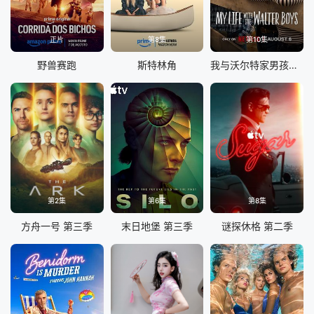
正片
第8集
第10集
野兽赛跑
斯特林角
我与沃尔特家男孩的生活 第三季
第2集
第6集
第8集
方舟一号 第三季
末日地堡 第三季
谜探休格 第二季