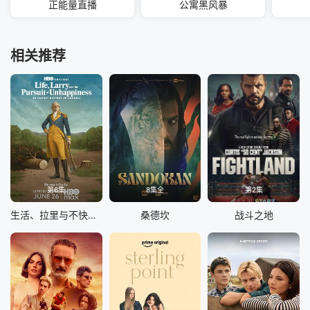
正能量直播
公寓黑风暴
相关推荐
第6集
8集全
第2集
生活、拉里与不快乐的追求：一部美国史
桑德坎
战斗之地