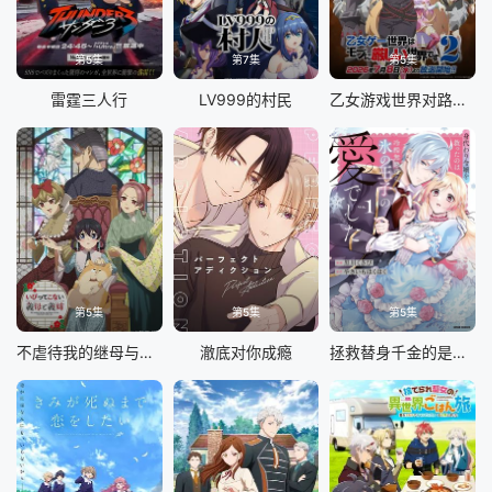
第5集
第7集
第5集
雷霆三人行
LV999的村民
乙女游戏世界对路人角色很不友好 第二季
第5集
第5集
第5集
不虐待我的继母与继姐
澈底对你成瘾
拯救替身千金的是冷酷无情冰之王子的爱