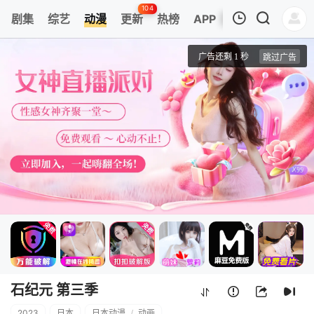
104
剧集
综艺
动漫
更新
热榜
APP
我的观影记录
石纪元 第三季 Part 2
第1集
清空
石纪元 第三季
2023
日本
日本动漫
/
动画