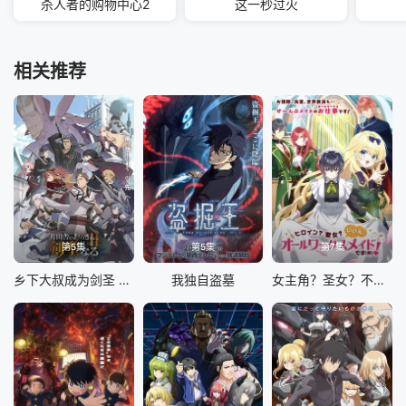
杀人者的购物中心2
这一秒过火
相关推荐
第5集
第5集
第7集
乡下大叔成为剑圣 第二季
我独自盗墓
女主角？圣女？不，我是杂役女仆（自豪）