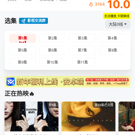
10.0
3164
无法播放,卡顿换线
选集
影视交流群
大陆0线
第1集
第2集
第3集
第4集
第5集
第6集
第7集
第8集
第9集
第10集
第11集
正在热映🔥
第6集
第33集已完结