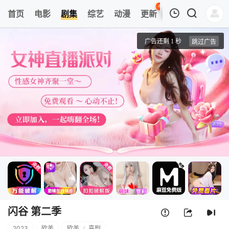
43
首页
电影
剧集
综艺
动漫
更新
热榜
APP
我的观影记录
闪谷 第二季
第1集
清空
闪谷 第二季
2023
欧美
欧美
/
喜剧