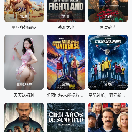
第2集
第1集
第2集
贝尼多姆命案
战斗之地
青春碎片
注册送8888
第3集
第3集
天天送福利
斯图尔特未能拯救宇宙
星际迷航，奇异新世界第四季