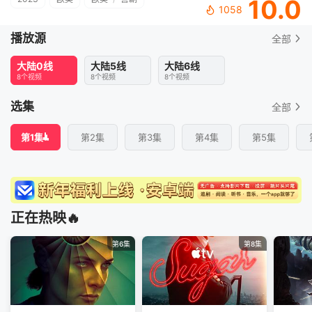
10.0
1058
播放源
全部
大陆0线
大陆5线
大陆6线
8个视频
8个视频
8个视频
选集
全部
第1集
第2集
第3集
第4集
第5集
正在热映🔥
第6集
第8集