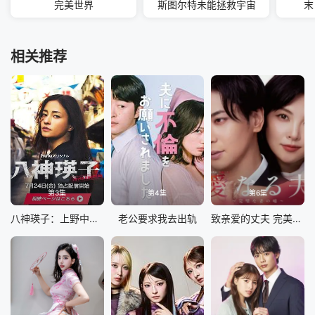
完美世界
斯图尔特未能拯救宇宙
末
相关推荐
第3集
第4集
第6集
八神瑛子：上野中央署组织犯罪对策课
老公要求我去出轨
致亲爱的丈夫 完美妻子的谎言