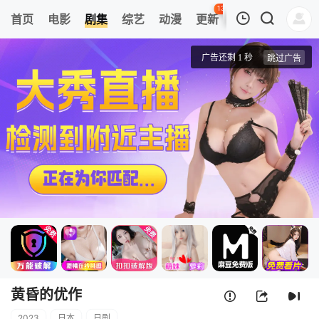
135
首页
电影
剧集
综艺
动漫
更新
热榜
APP
我的观影记录
黄昏的优作
第1集
清空
黄昏的优作
2023
日本
日剧