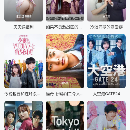
注册送8888
第8集
第5集
天天送福利
如果不良激战区的四天王转生成了偶像团体
冷淡同期的溺爱癖
第6集
第5集
第3集
今晚也要和连环杀手约会
怪奇-伊藤润二令人彻夜难眠的奇异故事
大空港GATE24