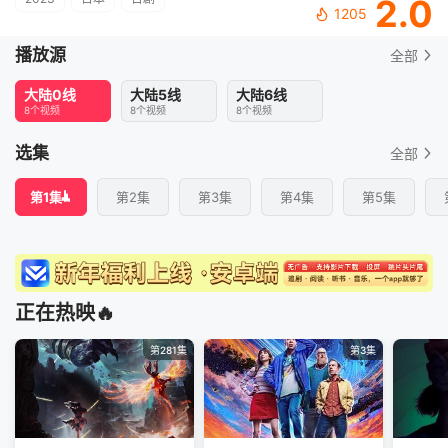
2.0
1205
播放源
全部
大陆0线
大陆5线
大陆6线
8个视频
8个视频
8个视频
选集
全部
第1集
第2集
第3集
第4集
第5集
正在热映🔥
第281集
第3集