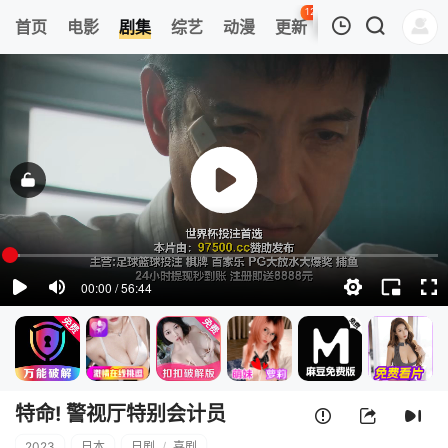
124
首页
电影
剧集
综艺
动漫
更新
热榜
APP
我的观影记录
特命! 警视厅特别会计员
第01集
清空
特命! 警视厅特别会计员
2023
日本
日剧
/
喜剧