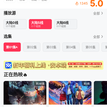
5.0
1345
播放源
全部
大陆0线
大陆5线
大陆6线
11个视频
11个视频
11个视频
选集
全部
第01集
第02集
第03集
第04集
第05集
正在热映🔥
第281集
第3集