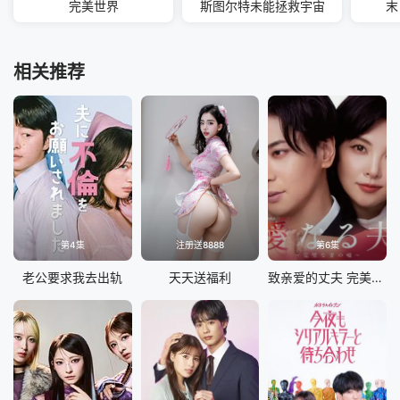
完美世界
斯图尔特未能拯救宇宙
末
相关推荐
第4集
注册送8888
第6集
老公要求我去出轨
天天送福利
致亲爱的丈夫 完美妻子的谎言