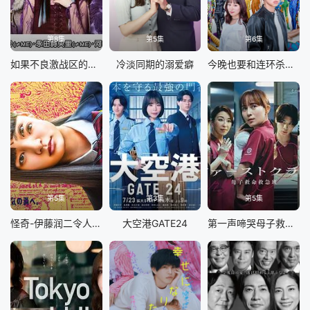
第8集
第5集
第6集
如果不良激战区的四天王转生成了偶像团体
冷淡同期的溺爱癖
今晚也要和连环杀手约会
第5集
第3集
第5集
怪奇-伊藤润二令人彻夜难眠的奇异故事
大空港GATE24
第一声啼哭母子救命急救班