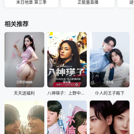
末日地堡 第三季
正能量直播
谜
相关推荐
注册送8888
第4集
第6集
天天送福利
八神瑛子：上野中央署组织犯罪对策课
仆人的王子殿下