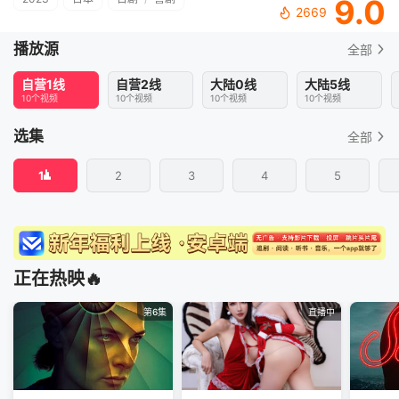
9.0
2669
播放源
全部
自营1线
自营2线
大陆0线
大陆5线
10个视频
10个视频
10个视频
10个视频
选集
全部
1
2
3
4
5
正在热映🔥
第6集
直播中