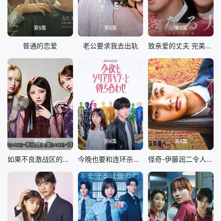
第5集
第5集
第6集
普通的恋爱
老公要求我去出轨
致亲爱的丈夫 完美妻子的谎言
第9集
第6集
第5集
如果不良激战区的四天王转生成了偶像团体
今晚也要和连环杀手约会
怪奇-伊藤润二令人彻夜难眠的奇异故事