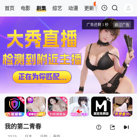
41
首页
电影
剧集
综艺
动漫
更新
热榜
APP
我的观影记录
我的第二青春
1
清空
我的第二青春
2023
日本
日剧
/
喜剧