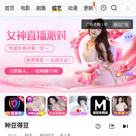
26
首页
电影
剧集
综艺
动漫
更新
热榜
APP
我的观影记录
种豆得豆
第01期
清空
种豆得豆
2023
韩国
韩国综艺
/
真人秀