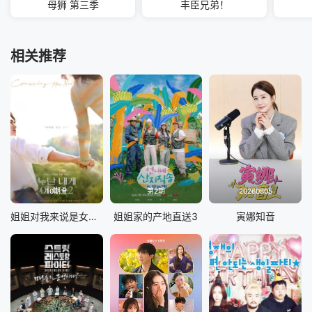
母狮 第三季
丰臣兄弟！
相关推荐
10期全
第2期
20260805
姐姐对我来说是女人2
姐姐家的产地直送3
寅娜知音