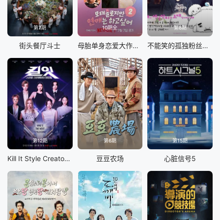
第7期
10期全
第8期
街头餐厅斗士
母胎单身恋爱大作战2
不能笑的孤独粉丝见面会
第12期
第6期
第15期
Kill It Style Creator War
豆豆农场
心脏信号5