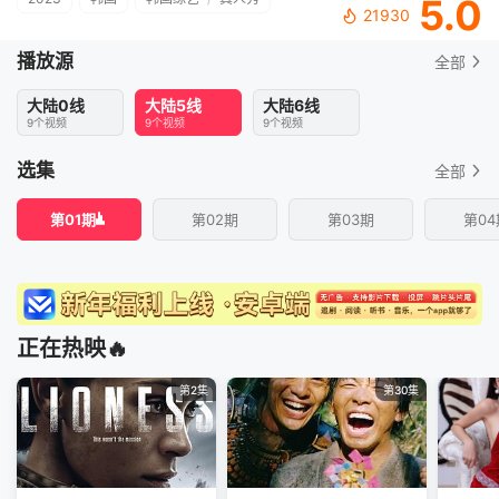
5.0
21930
播放源
全部
大陆0线
大陆5线
大陆6线
9个视频
9个视频
9个视频
选集
全部
第01期
第02期
第03期
第04
正在热映🔥
第2集
第30集