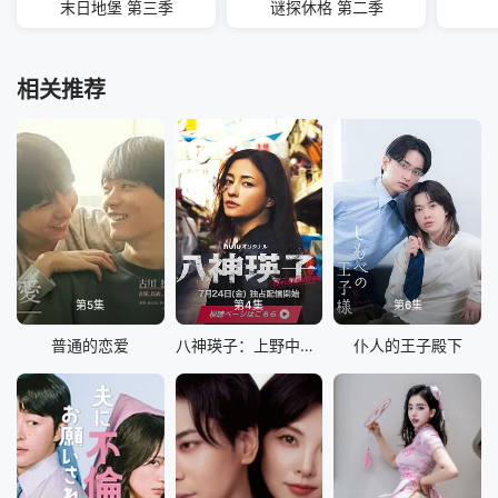
末日地堡 第三季
谜探休格 第二季
相关推荐
第5集
第4集
第6集
普通的恋爱
八神瑛子：上野中央署组织犯罪对策课
仆人的王子殿下