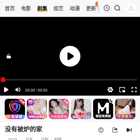
48
首页
电影
剧集
综艺
动漫
更新
热榜
APP
我的观影记录
没有被炉的家
第01集
清空
没有被炉的家
2023
日本
日剧
/
剧情