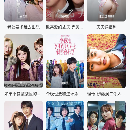
第5集
第6集
注册送8888
老公要求我去出轨
致亲爱的丈夫 完美妻子的谎言
天天送福利
第9集
第6集
第5集
如果不良激战区的四天王转生成了偶像团体
今晚也要和连环杀手约会
怪奇-伊藤润二令人彻夜难眠的奇异故事