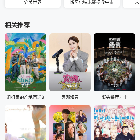
完美世界
斯图尔特未能拯救宇宙
末
相关推荐
第2期
20260805
第7期
姐姐家的产地直送3
寅娜知音
街头餐厅斗士