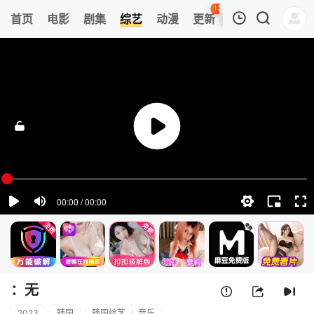
139
首页
电影
剧集
综艺
动漫
更新
热榜
APP
我的观影记录
Sing Again：无名歌手战 第三季
第1期
清空
：无
2023
韩国
韩国综艺
/
音乐