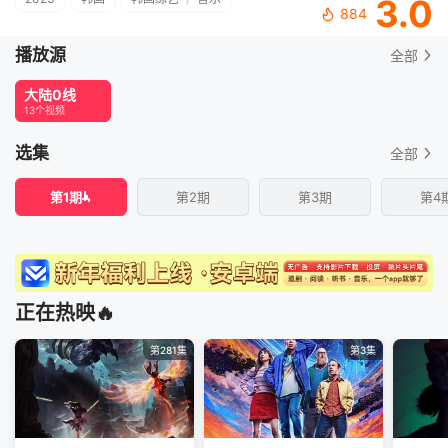
3.0
884
播放源
全部
大陆0线
13个视频
选集
全部
第1期
第2期
第3期
第4
正在热映🔥
第281集
第3集