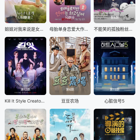
10期全
10期全
第8期
姐姐对我来说是女人2
母胎单身恋爱大作战2
不能笑的孤独粉丝见面会
第12期
第6期
第15期
Kill It Style Creator War
豆豆农场
心脏信号5