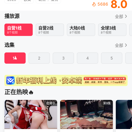
8.0
5686
播放源
全部
自营1线
自营2线
大陆0线
全球3线
8个视频
8个视频
8个视频
8个视频
选集
全部
1
2
3
4
5
正在热映🔥
直播中
第9集