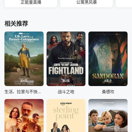
正能量直播
公寓黑风暴
相关推荐
第6集
第2集
8集全
生活、拉里与不快乐的追求：一部美国史
战斗之地
桑德坎