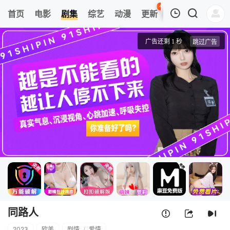
45
首页
电影
剧集
综艺
动漫
更新
热榜
APP
我的观影记录
同路人
1
清空
同路人
2023
欧美
剧情
/
爱情