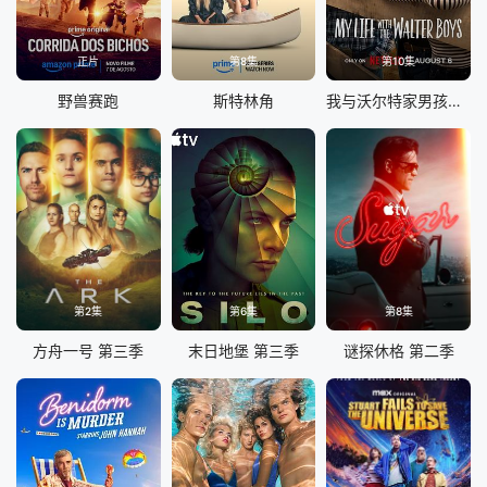
正片
第8集
第10集
野兽赛跑
斯特林角
我与沃尔特家男孩的生活 第三季
第2集
第6集
第8集
方舟一号 第三季
末日地堡 第三季
谜探休格 第二季