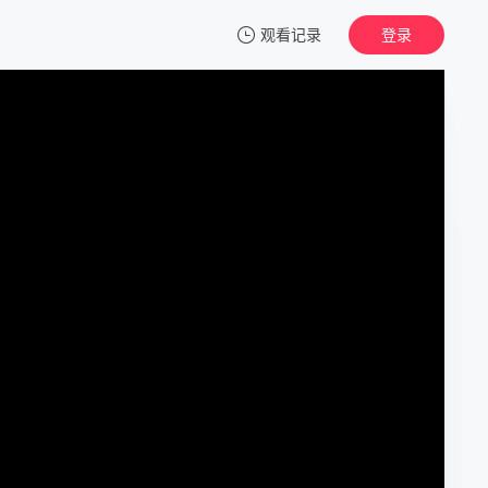
观看记录
登录
我的观影记录
乐游原
1
清空