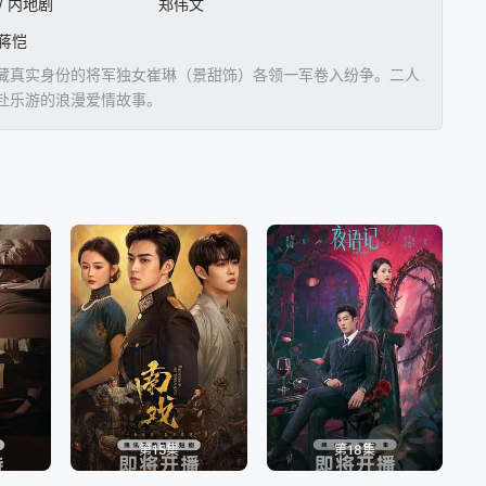
 / 内地剧
郑伟文
 蒋恺
藏真实身份的将军独女崔琳（景甜饰）各领一军卷入纷争。二人
赴乐游的浪漫爱情故事。
第15集
第18集