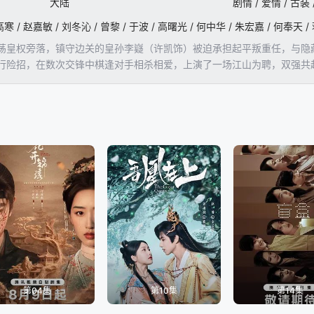
大陆
剧情 / 爱情 / 古装
高寒 / 赵嘉敏 / 刘冬沁 / 曾黎 / 于波 / 高曙光 / 何中华 / 朱宏嘉 / 何奉天 /
荡皇权旁落，镇守边关的皇孙李嶷（许凯饰）被迫承担起平叛重任，与隐
行险招，在数次交锋中棋逢对手相杀相爱，上演了一场江山为聘，双强共
第04集
第10集
第14集