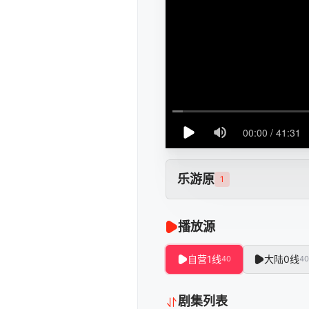
乐游原
1
播放源
自营1线
大陆0线
40
40
剧集列表