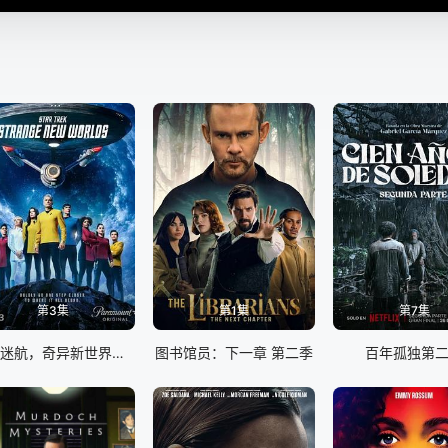
第3集
第1集
第7集
星际迷航，奇异新世界第四季
图书馆员：下一章 第二季
百年孤独第