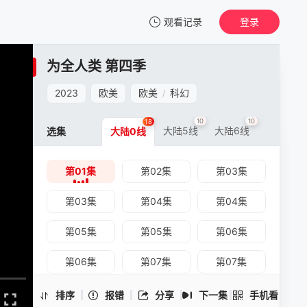
观看记录
登录
我的观影记录
为全人类 第四季
为全人类 第四季
第01集
2023
欧美
欧美
科幻
/
清空
10
10
18
大陆5线
大陆6线
选集
大陆0线
第01集
第02集
第03集
为全人类 第四季 -第01集
手机扫一扫继续看
第03集
第04集
第04集
第05集
第05集
第06集
第06集
第07集
第07集
第08集
第08集
第09集
排序
报错
分享
下一集
手机看