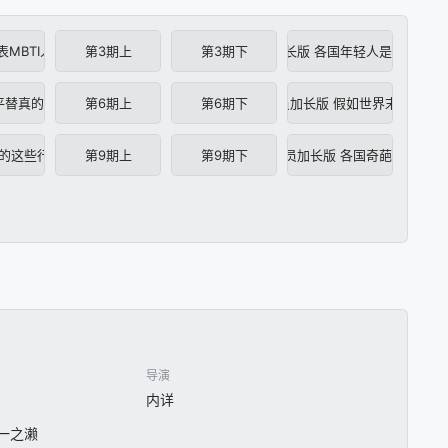
表MBTI人格大公开
第3期上
第3期下
第3期会员加长版 各国年轻人是怎么发疯
平替真的能省钱吗？
第6期上
第6期下
第6期会员加长版 假如世界末日来临
合的这些行为你能接受吗？
第9期上
第9期下
第9期会员加长版 各国奇葩着装规定
导演
内详
/ 一之濑