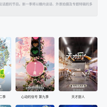
议话题的节目。新一季将以棚内谈话、外景拍摄及专题特辑的多
蛋
20260807
第9期加更
二季
心动的信号 第九季
天才厨人