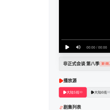
非正式会谈 第八季
第1期
播放源
大陆5线
大陆6线
30
3
剧集列表