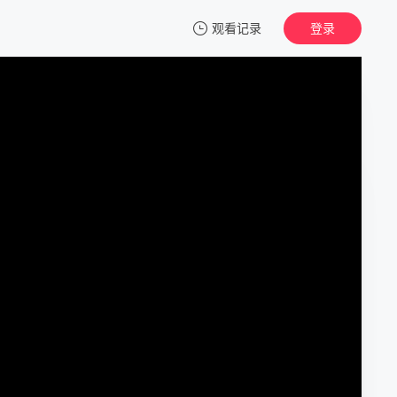
观看记录
登录
我的观影记录
非正式会谈 第八季
第1期上
清空