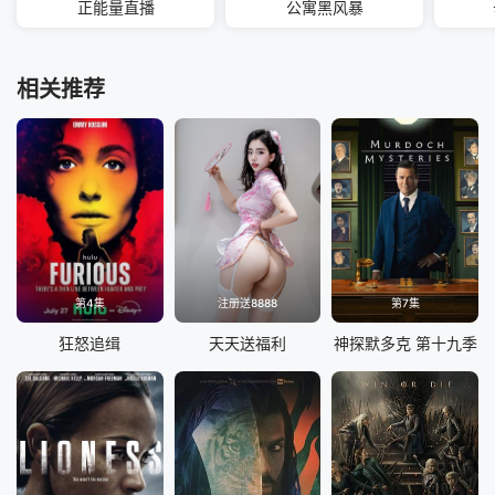
正能量直播
公寓黑风暴
相关推荐
第4集
注册送8888
第7集
狂怒追缉
天天送福利
神探默多克 第十九季