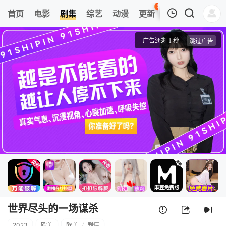
97
首页
电影
剧集
综艺
动漫
更新
热榜
APP
我的观影记录
世界尽头的一场谋杀
第1集
清空
世界尽头的一场谋杀
2023
欧美
欧美
/
剧情