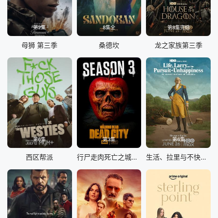
第2集
8集全
第8集完结
母狮 第三季
桑德坎
龙之家族第三季
第6集
第3集
第6集
西区帮派
行尸走肉死亡之城第三季
生活、拉里与不快乐的追求：一部美国史