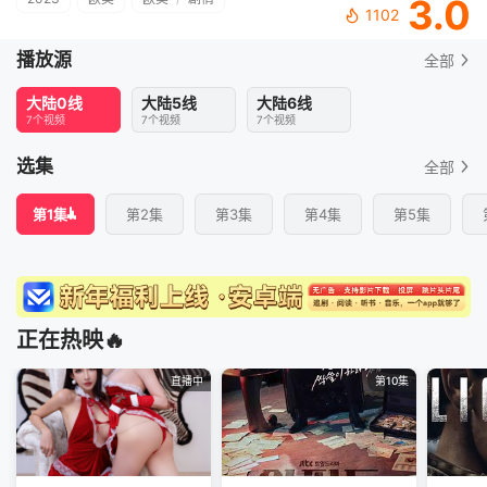
3.0
1102
播放源
全部
大陆0线
大陆5线
大陆6线
7个视频
7个视频
7个视频
选集
全部
第1集
第2集
第3集
第4集
第5集
正在热映🔥
直播中
第10集