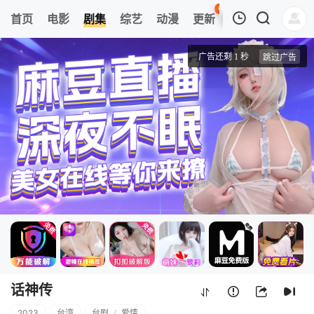
65
首页
电影
剧集
综艺
动漫
更新
热榜
APP
我的观影记录
话神传
第1集
清空
话神传
2023
台湾
台剧
/
爱情