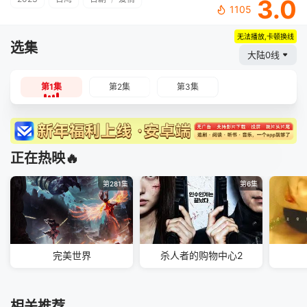
3.0
1105
无法播放,卡顿换线
选集
大陆0线
第1集
第2集
第3集
正在热映🔥
第281集
第6集
完美世界
杀人者的购物中心2
相关推荐