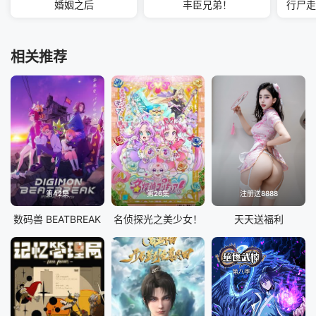
婚姻之后
丰臣兄弟！
行尸走
相关推荐
第42集
第26集
注册送8888
数码兽 BEATBREAK
名侦探光之美少女！
天天送福利