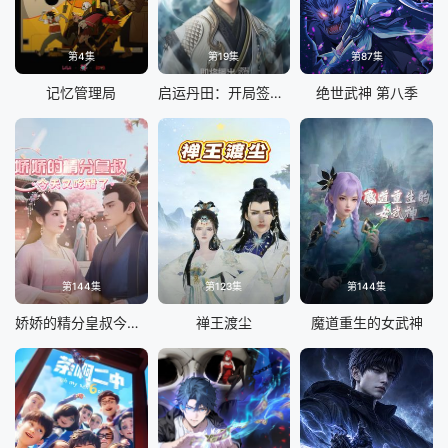
第4集
第19集
第87集
记忆管理局
启运丹田：开局签到至尊丹田
绝世武神 第八季
第144集
第123集
第144集
娇娇的精分皇叔今天又吃醋了
禅王渡尘
魔道重生的女武神