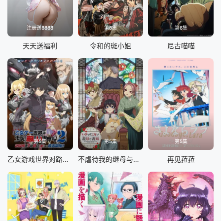
注册送8888
第6集
第6集
天天送福利
令和的斑小姐
尼古喵喵
第5集
第5集
第5集
乙女游戏世界对路人角色很不友好 第二季
不虐待我的继母与继姐
再见菈菈