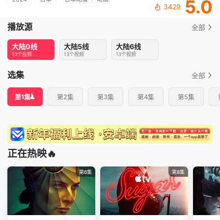
5.0
3429
播放源
全部
大陆0线
大陆5线
大陆6线
13个视频
13个视频
13个视频
选集
全部
第1集
第2集
第3集
第4集
第5集
正在热映🔥
第6集
第8集