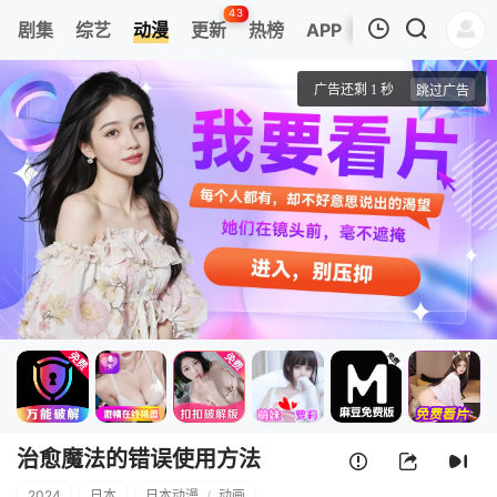
43
剧集
综艺
动漫
更新
热榜
APP
我的观影记录
治愈魔法的错误使用方法
第1集
清空
治愈魔法的错误使用方法
2024
日本
日本动漫
/
动画