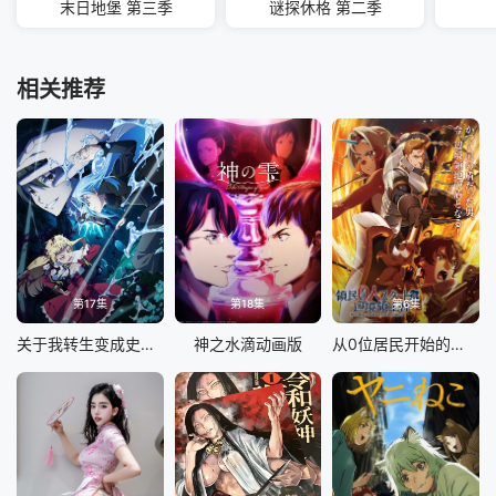
末日地堡 第三季
谜探休格 第二季
相关推荐
第17集
第18集
第6集
关于我转生变成史莱姆这档事第四季
神之水滴动画版
从0位居民开始的边境领主大人