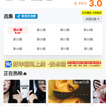
3.0
4953
无法播放,卡顿换线
选集
影视交流群
大陆0线
第01集
第02集
第03集
第04集
第05集
第06集
第07集
第08集
第09集
第10集
第11集
第12集
正在热映🔥
第6集
第33集已完结