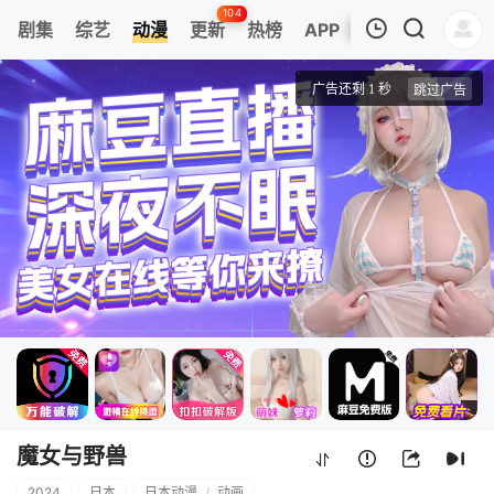
104
剧集
综艺
动漫
更新
热榜
APP
我的观影记录
魔女与野兽
第01集
清空
魔女与野兽
2024
日本
日本动漫
/
动画