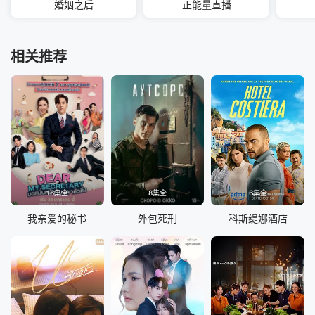
婚姻之后
正能量直播
相关推荐
16集全
8集全
6集全
我亲爱的秘书
外包死刑
科斯缇娜酒店