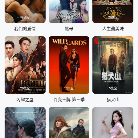
特别篇
19集全
20集全
我们的爱情
继母
人生酱美味
20集全
10集全
5集全
闪耀之屋
百变王牌 第三季
猎犬山