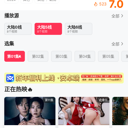
7.0
523
播放源
全部
大陆0线
大陆5线
大陆6线
8个视频
8个视频
8个视频
选集
全部
第01集
第02集
第03集
第04集
第05集
正在热映🔥
第11集
直播中