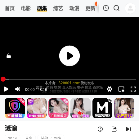
26
首页
电影
剧集
综艺
动漫
更新
热榜
APP
我的观影记录
谜谕
第01集
清空
谜谕
2024
其它
其他
/
剧情