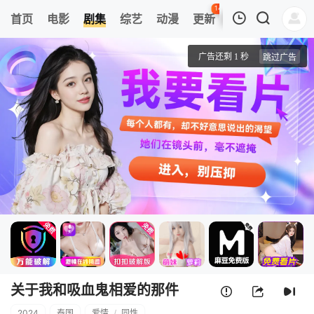
141
首页
电影
剧集
综艺
动漫
更新
热榜
APP
我的观影记录
关于我和吸血鬼相爱的那件事
1
清空
关于我和吸血鬼相爱的那件
2024
泰国
爱情
/
同性