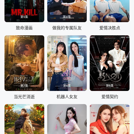
第5集
第4集
第1集
致命漫画
做我的专属队友
爱情决胜点
第7集
第6集
第6集
当光芒消逝
机器人女友
爱情契约