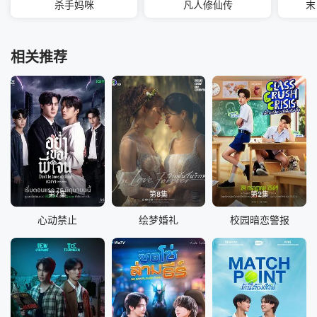
杀手妈咪
凡人修仙传
末
相关推荐
第7集
第8集
第2集
心动禁止
绘梦婚礼
校园暗恋警报