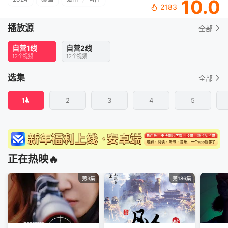
10.0
2183
播放源
全部
自营1线
自营2线
12个视频
12个视频
选集
全部
1
2
3
4
5
正在热映🔥
第3集
第186集