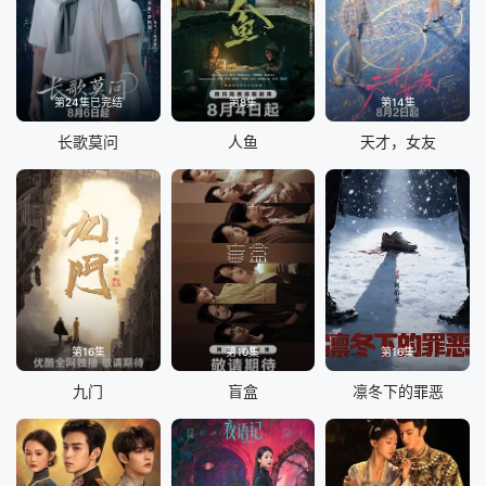
第24集已完结
第8集
第14集
长歌莫问
人鱼
天才，女友
第16集
第10集
第16集
九门
盲盒
凛冬下的罪恶