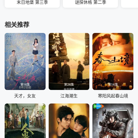
末日地堡 第三季
谜探休格 第二季
相关推荐
第16集
第26集
第14集
天才，女友
江海潮生
寒阳风起春山境