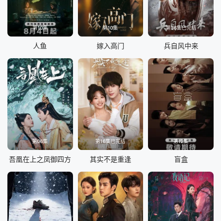
第10集
第10集
第36集已完结
人鱼
嫁入高门
兵自风中来
第06集
第16集已完结
第12集
吾凰在上之凤御四方
其实不是重逢
盲盒