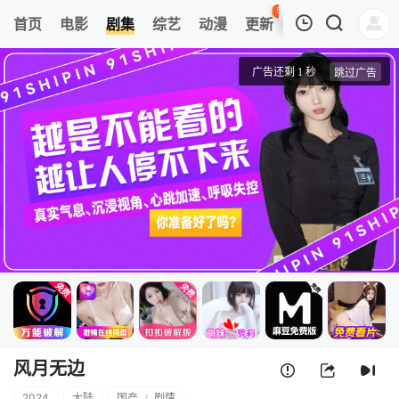
50
首页
电影
剧集
综艺
动漫
更新
热榜
APP
我的观影记录
风月无边
第01集
清空
风月无边
2024
大陆
国产
/
剧情