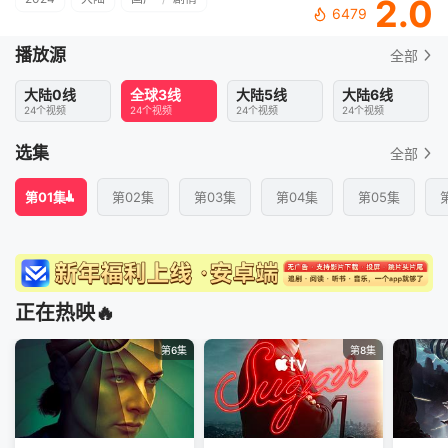
2.0
6479
播放源
全部
大陆0线
全球3线
大陆5线
大陆6线
24个视频
24个视频
24个视频
24个视频
选集
全部
第01集
第02集
第03集
第04集
第05集
正在热映🔥
第6集
第8集