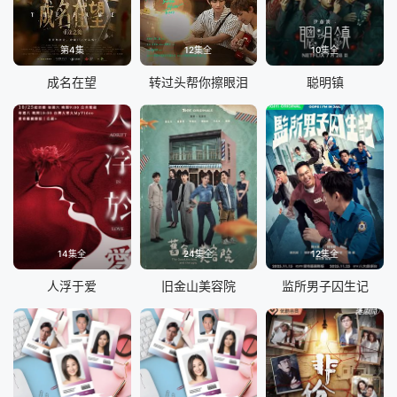
第4集
12集全
10集全
成名在望
转过头帮你擦眼泪
聪明镇
14集全
24集全
12集全
人浮于爱
旧金山美容院
监所男子囚生记