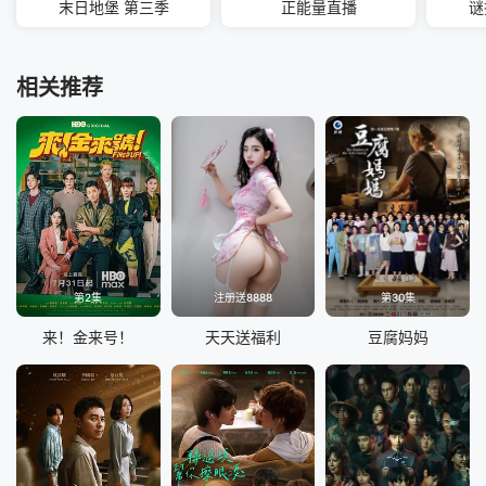
末日地堡 第三季
正能量直播
谜
相关推荐
第2集
注册送8888
第30集
来！金来号！
天天送福利
豆腐妈妈