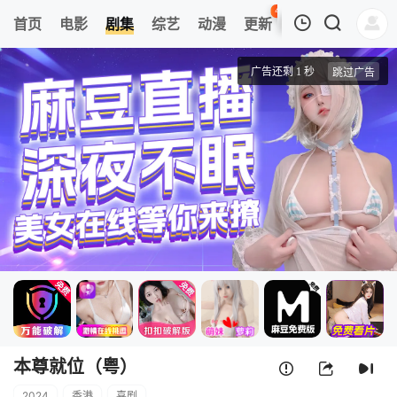
45
首页
电影
剧集
综艺
动漫
更新
热榜
APP
我的观影记录
本尊就位（粤）
1
清空
本尊就位（粤）
2024
香港
喜剧