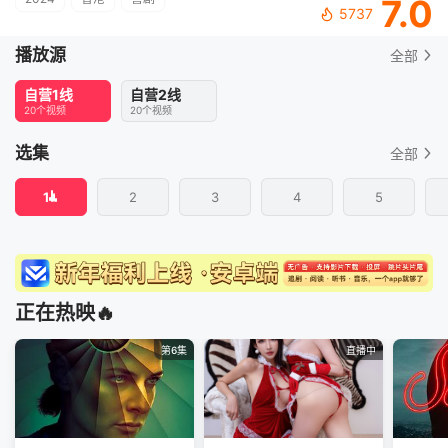
7.0
5737
播放源
全部
自营1线
自营2线
20个视频
20个视频
选集
全部
1
2
3
4
5
正在热映🔥
第6集
直播中