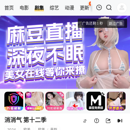
65
首页
电影
剧集
综艺
动漫
更新
热榜
APP
我的观影记录
消消气 第十二季
第01集
清空
消消气 第十二季
2024
欧美
欧美
/
喜剧