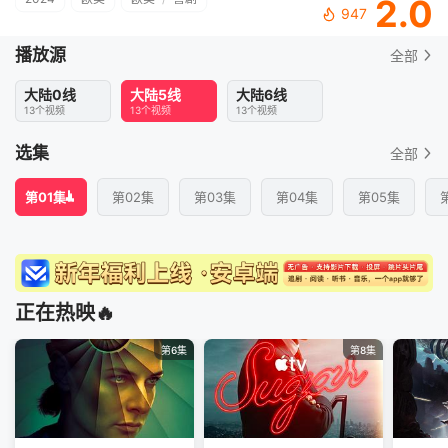
2.0
947
播放源
全部
大陆0线
大陆5线
大陆6线
13个视频
13个视频
13个视频
选集
全部
第01集
第02集
第03集
第04集
第05集
正在热映🔥
第6集
第8集