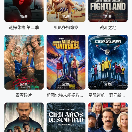
第8集
第2集
第1集
谜探休格 第二季
贝尼多姆命案
战斗之地
第2集
第3集
第3集
青春碎片
斯图尔特未能拯救宇宙
星际迷航，奇异新世界第四季