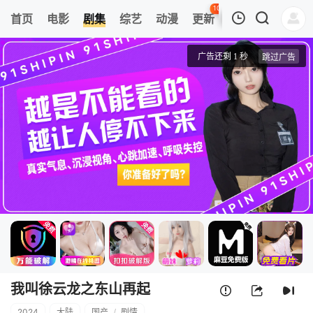
108
首页
电影
剧集
综艺
动漫
更新
热榜
APP
我的观影记录
我叫徐云龙之东山再起
第01集
清空
我叫徐云龙之东山再起
2024
大陆
国产
/
剧情