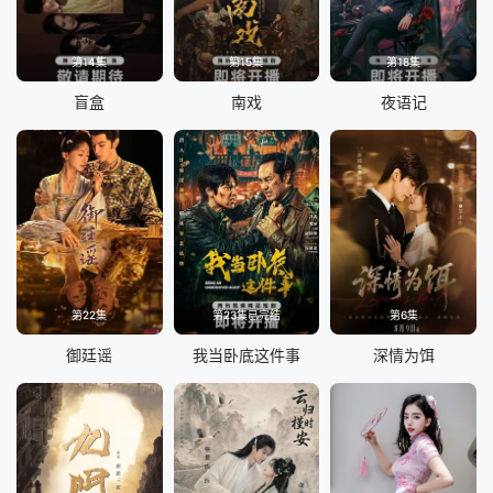
第14集
第15集
第18集
盲盒
南戏
夜语记
第22集
第23集已完结
第6集
御廷谣
我当卧底这件事
深情为饵