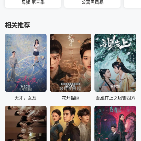
母狮 第三季
公寓黑风暴
相关推荐
第20集
第04集
第10集
天才，女友
花开锦绣
吾凰在上之凤御四方