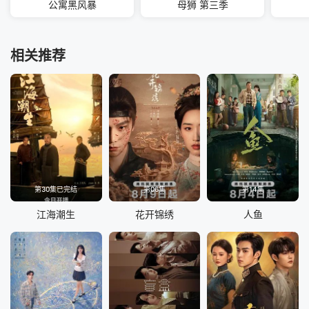
公寓黑风暴
母狮 第三季
相关推荐
第30集已完结
第06集
第14集
江海潮生
花开锦绣
人鱼