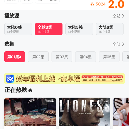
2.0
5024
播放源
全部
大陆0线
全球3线
大陆5线
大陆6线
18个视频
18个视频
18个视频
18个视频
选集
全部
第01集
第02集
第03集
第04集
第05集
正在热映🔥
第10集
第2集