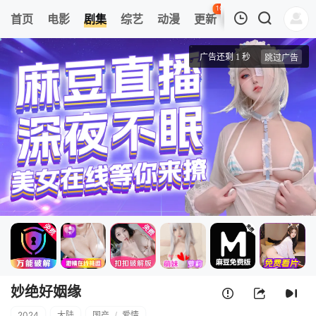
101
首页
电影
剧集
综艺
动漫
更新
热榜
APP
我的观影记录
妙绝好姻缘
第01集
清空
妙绝好姻缘
2024
大陆
国产
/
爱情