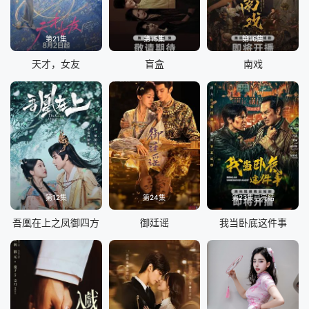
第21集
第15集
第16集
天才，女友
盲盒
南戏
第12集
第24集
第23集已完结
吾凰在上之凤御四方
御廷谣
我当卧底这件事