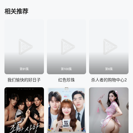
相关推荐
第91集
第100集
第6集
我们愉快的好日子
红色珍珠
杀人者的购物中心2