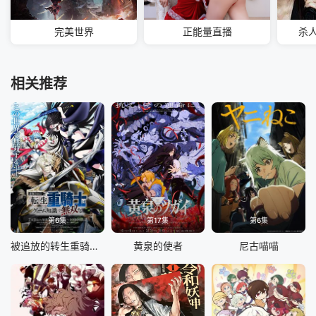
完美世界
正能量直播
杀
相关推荐
第6集
第17集
第6集
被追放的转生重骑士用游戏知识开无双
黄泉的使者
尼古喵喵