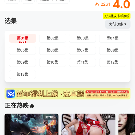
4.0
2261
无法播放,卡顿换线
选集
大陆0线
第01集
第02集
第03集
第04集
第05集
第06集
第07集
第08集
第09集
第10集
第11集
第12集
第13集
正在热映🔥
第281集
直播中