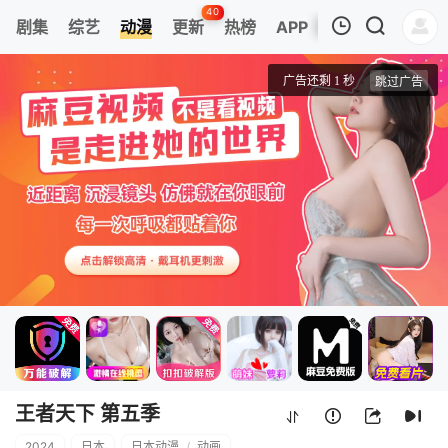
40
剧集
综艺
动漫
更新
热榜
APP
我的观影记录
王者天下 第五季
第01集
清空
王者天下 第五季
2024
日本
日本动漫
/
动画