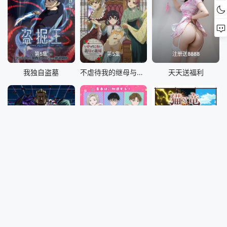
第5集
第5集
注册送8888
我独自盗墓
不虐待我的继母与继姐
天天送福利
第7集
第5集
第6集
LV999的村民
相反的你和我 第二季
猫与龙