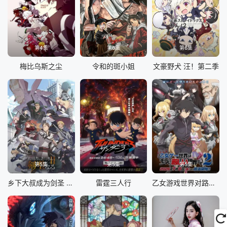
第4集
第6集
第6集
梅比乌斯之尘
令和的斑小姐
文豪野犬 汪！第二季
第5集
第5集
第5集
乡下大叔成为剑圣 第二季
雷霆三人行
乙女游戏世界对路人角色很不友好 第二季